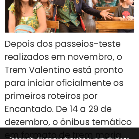
Depois dos passeios-teste
realizados em novembro, o
Trem Valentino está pronto
para iniciar oficialmente os
primeiros roteiros por
Encantado. De 14 a 29 de
dezembro, o ônibus temático
em formato de trem maria
Embora não utilizemos cookies próprios, nosso site integra