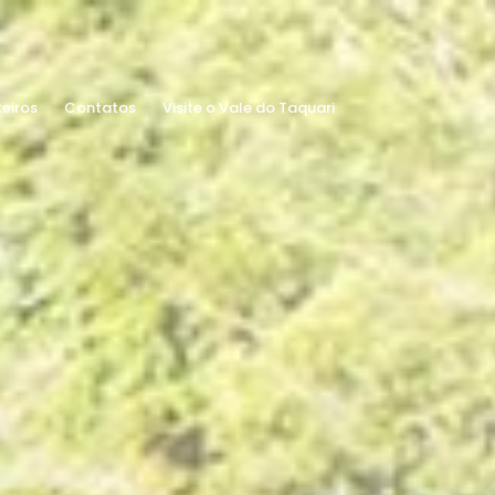
teiros
Contatos
Visite o Vale do Taquari